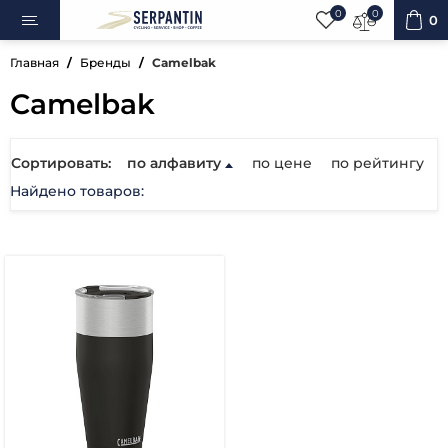
0
0
0
Главная
Бренды
Camelbak
Camelbak
ипеды
Сортировать:
по алфавиту
по цене
по рейтингу
Найдено товаров:
овка
уары
ненты
ренажёры
вная косметика