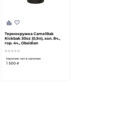
Термокружка CamelBak
Kickbak 30oz (0,9л), хол. 8ч.,
гор. 4ч., Obsidian
Наличие: нет в наличии
1 500
Нет в наличии