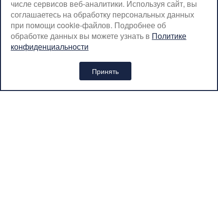
числе сервисов веб-аналитики. Используя сайт, вы
СБ-ВС: с 08:00 до 18:00
соглашаетесь на обработку персональных данных
Москва, Крылатская, 10
при помощи cookie-файлов. Подробнее об
обработке данных вы можете узнать в
Политике
SerpantinCyclingShop@gmail.com
конфиденциальности
+7 (926) 899-38-31
Принять
Интернет-магазин «SERPANTIN» © 2026
Политика обработки персональных данных
Вся представленная на сайте информация носит
информационный характер и ни при каких условиях не является
публичной офертой