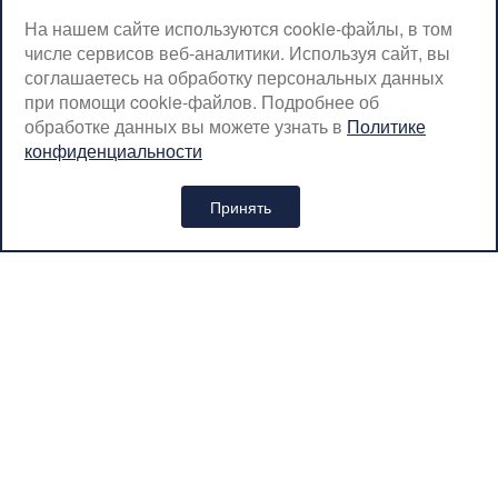
ВТ-ПТ: с 07:00 до 20:00
На нашем сайте используются cookie-файлы, в том
числе сервисов веб-аналитики. Используя сайт, вы
СБ-ВС: с 08:00 до 18:00
соглашаетесь на обработку персональных данных
Москва, Крылатская, 10
при помощи cookie-файлов. Подробнее об
обработке данных вы можете узнать в
Политике
SerpantinCyclingShop@gmail.com
конфиденциальности
+7 (926) 899-38-31
Принять
Интернет-магазин «SERPANTIN» © 2026
Политика обработки персональных данных
Вся представленная на сайте информация носит
информационный характер и ни при каких условиях не является
публичной офертой