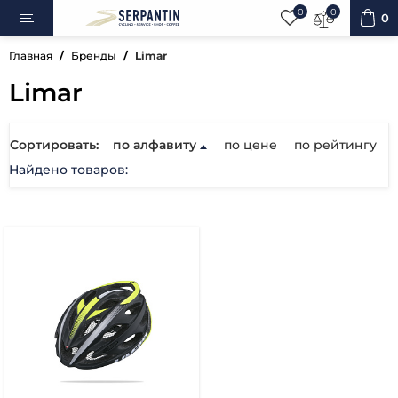
0
0
0
Главная
Бренды
Limar
Limar
ипеды
Сортировать:
по алфавиту
по цене
по рейтингу
Найдено товаров:
овка
уары
ненты
ренажёры
вная косметика