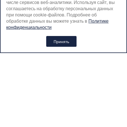
числе сервисов веб-аналитики. Используя сайт, вы
СБ-ВС: с 08:00 до 18:00
соглашаетесь на обработку персональных данных
Москва, Крылатская, 10
при помощи cookie-файлов. Подробнее об
обработке данных вы можете узнать в
Политике
SerpantinCyclingShop@gmail.com
конфиденциальности
+7 (926) 899-38-31
Принять
Интернет-магазин «SERPANTIN» © 2026
Политика обработки персональных данных
Вся представленная на сайте информация носит
информационный характер и ни при каких условиях не является
публичной офертой