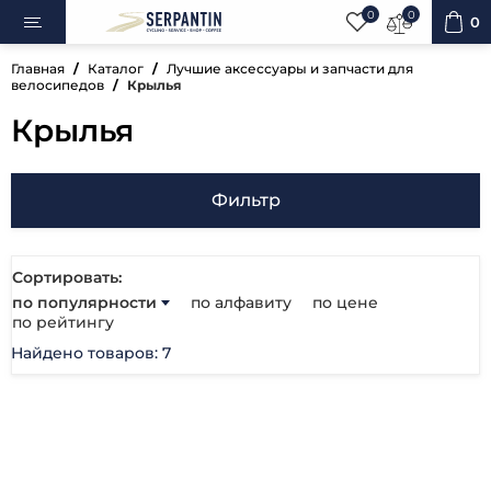
0
0
0
Главная
Каталог
Лучшие аксессуары и запчасти для
велосипедов
Крылья
Крылья
ипеды
Фильтр
овка
Сортировать:
уары
по популярности
по алфавиту
по цене
по рейтингу
ненты
Найдено товаров: 7
ренажёры
вная косметика