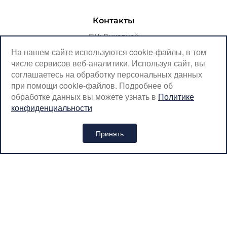
Контакты
ПН: Выходной
ВТ-ПТ: с 07:00 до 20:00
На нашем сайте используются cookie-файлы, в том
числе сервисов веб-аналитики. Используя сайт, вы
СБ-ВС: с 08:00 до 18:00
соглашаетесь на обработку персональных данных
Москва, Крылатская, 10
при помощи cookie-файлов. Подробнее об
обработке данных вы можете узнать в
Политике
SerpantinCyclingShop@gmail.com
конфиденциальности
+7 (926) 899-38-31
Принять
Интернет-магазин «SERPANTIN» © 2026
Политика обработки персональных данных