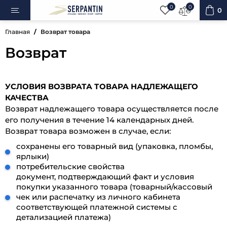
0
0
0
Главная
Возврат товара
Возврат
ипеды
УСЛОВИЯ ВОЗВРАТА ТОВАРА НАДЛЕЖАЩЕГО
овка
КАЧЕСТВА
Возврат надлежащего товара осуществляется после
его получения в течение 14 календарных дней.
уары
Возврат товара возможен в случае, если:
сохранены его товарный вид (упаковка, пломбы,
ярлыки)
ненты
потребительские свойства
документ, подтверждающий факт и условия
покупки указанного товара (товарный/кассовый
ренажёры
чек или распечатку из личного кабинета
соответствующей платежной системы с
детализацией платежа)
вная косметика