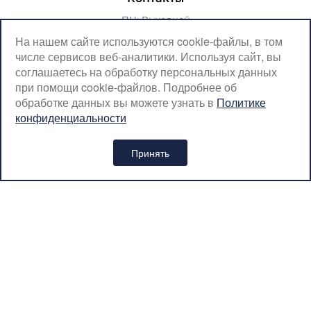
ПН: Выходной
ВТ-ПТ: с 07:00 до 20:00
На нашем сайте используются cookie-файлы, в том
числе сервисов веб-аналитики. Используя сайт, вы
СБ-ВС: с 08:00 до 18:00
соглашаетесь на обработку персональных данных
Москва, Крылатская, 10
при помощи cookie-файлов. Подробнее об
обработке данных вы можете узнать в
Политике
SerpantinCyclingShop@gmail.com
конфиденциальности
+7 (926) 899-38-31
Принять
Интернет-магазин «SERPANTIN» © 2026
Политика обработки персональных данных
Вся представленная на сайте информация носит
информационный характер и ни при каких условиях не является