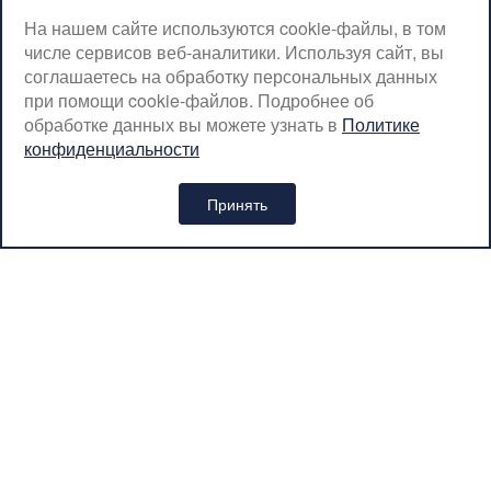
ВТ-ПТ: с 07:00 до 20:00
На нашем сайте используются cookie-файлы, в том
числе сервисов веб-аналитики. Используя сайт, вы
СБ-ВС: с 08:00 до 18:00
соглашаетесь на обработку персональных данных
Москва, Крылатская, 10
при помощи cookie-файлов. Подробнее об
обработке данных вы можете узнать в
Политике
SerpantinCyclingShop@gmail.com
конфиденциальности
+7 (926) 899-38-31
Принять
Интернет-магазин «SERPANTIN» © 2026
Политика обработки персональных данных
Вся представленная на сайте информация носит
информационный характер и ни при каких условиях не является
публичной офертой