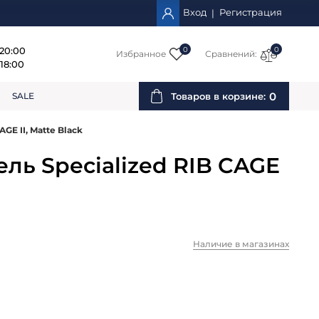
Вход
Регистрация
|
 20:00
0
0
Избранное
Сравнений:
18:00
0
SALE
Товаров в корзине:
GE II, Matte Black
ль Specialized RIB CAGE
Наличие в магазинах