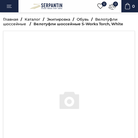
0
0
0
Главная
Каталог
Экипировка
Обувь
Велотуфли
шоссейные
Велотуфли шоссейные S-Works Torch, White
ипеды
овка
уары
ненты
ренажёры
вная косметика