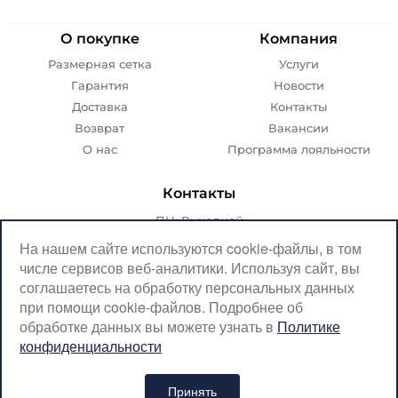
О покупке
Компания
Размерная сетка
Услуги
Гарантия
Новости
Доставка
Контакты
Возврат
Вакансии
О нас
Программа лояльности
Контакты
ПН: Выходной
ВТ-ПТ: с 07:00 до 20:00
На нашем сайте используются cookie-файлы, в том
числе сервисов веб-аналитики. Используя сайт, вы
СБ-ВС: с 08:00 до 18:00
соглашаетесь на обработку персональных данных
Москва, Крылатская, 10
при помощи cookie-файлов. Подробнее об
обработке данных вы можете узнать в
Политике
SerpantinCyclingShop@gmail.com
конфиденциальности
+7 (926) 899-38-31
Принять