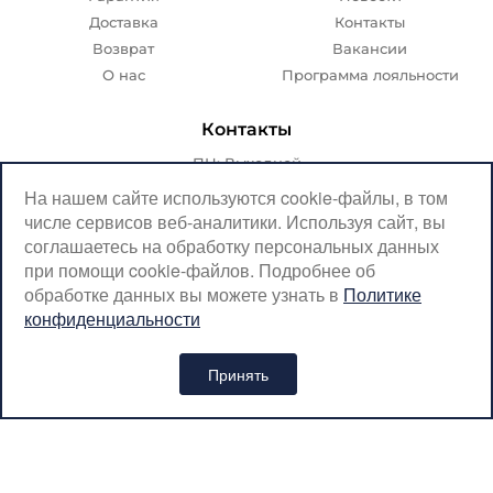
Доставка
Контакты
Возврат
Вакансии
О нас
Программа лояльности
Контакты
ПН: Выходной
ВТ-ПТ: с 07:00 до 20:00
На нашем сайте используются cookie-файлы, в том
числе сервисов веб-аналитики. Используя сайт, вы
СБ-ВС: с 08:00 до 18:00
соглашаетесь на обработку персональных данных
Москва, Крылатская, 10
при помощи cookie-файлов. Подробнее об
обработке данных вы можете узнать в
Политике
SerpantinCyclingShop@gmail.com
конфиденциальности
+7 (926) 899-38-31
Принять