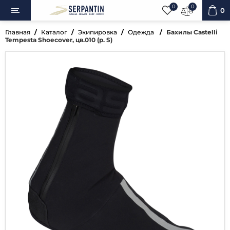
0
0
0
Главная
Каталог
Экипировка
Одежда
Бахилы Castelli
Tempesta Shoecover, цв.010 (р. S)
Спецпредложение
ипеды
овка
уары
ненты
ренажёры
вная косметика