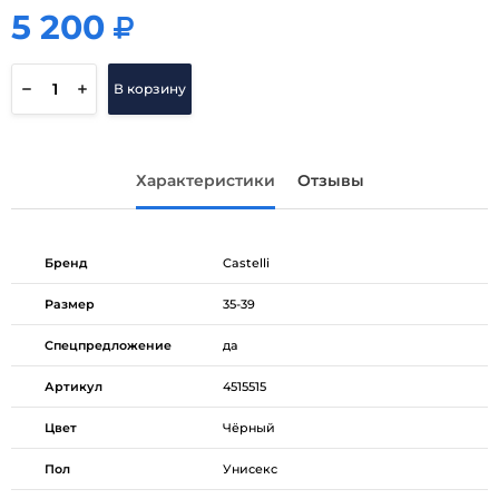
5 200
5 200
В корзину
Характеристики
Отзывы
Бренд
Castelli
Размер
35-39
Спецпредложение
да
Артикул
4515515
Цвет
Чёрный
Пол
Унисекс