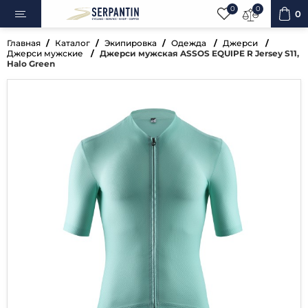
0
0
0
Главная
Каталог
Экипировка
Одежда
Джерси
Джерси мужские
Джерси мужская ASSOS EQUIPE R Jersey S11,
Halo Green
ипеды
овка
уары
ненты
ренажёры
вная косметика