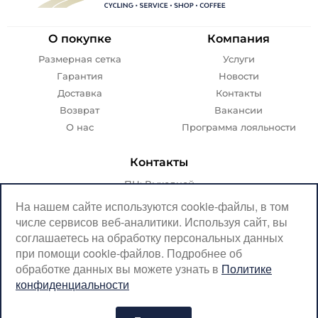
О покупке
Компания
Размерная сетка
Услуги
Гарантия
Новости
Доставка
Контакты
Возврат
Вакансии
О нас
Программа лояльности
Контакты
ПН: Выходной
ВТ-ПТ: с 07:00 до 20:00
На нашем сайте используются cookie-файлы, в том
числе сервисов веб-аналитики. Используя сайт, вы
СБ-ВС: с 08:00 до 18:00
соглашаетесь на обработку персональных данных
Москва, Крылатская, 10
при помощи cookie-файлов. Подробнее об
обработке данных вы можете узнать в
Политике
SerpantinCyclingShop@gmail.com
конфиденциальности
+7 (926) 899-38-31