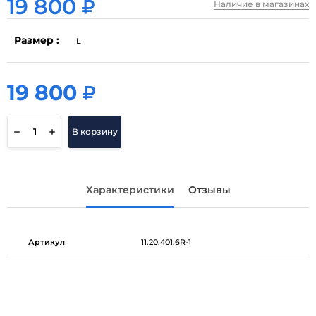
19 800
Наличие в магазинах
Размер :
L
19 800
19 800
В корзину
Характеристики
Отзывы
Артикул
11.20.401.6R-1