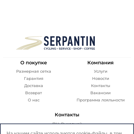
О покупке
Компания
Размерная сетка
Услуги
Гарантия
Новости
Доставка
Контакты
Возврат
Вакансии
О нас
Программа лояльности
Контакты
ПН: Выходной
ВТ-ПТ: с 07:00 до 20:00
На нашем сайте используются cookie-файлы, в том