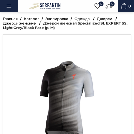
0
0
0
Главная
Каталог
Экипировка
Одежда
Джерси
Джерси женские
Джерси женская Specialized SL EXPERT SS,
Light Grey/Black Faze (р. M)
ипеды
овка
уары
ненты
ренажёры
вная косметика