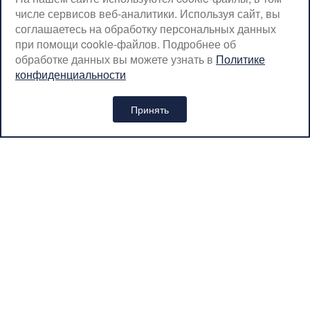
числе сервисов веб-аналитики. Используя сайт, вы
СБ-ВС: с 08:00 до 18:00
соглашаетесь на обработку персональных данных
Москва, Крылатская, 10
при помощи cookie-файлов. Подробнее об
обработке данных вы можете узнать в
Политике
SerpantinCyclingShop@gmail.com
конфиденциальности
+7 (926) 899-38-31
Принять
Интернет-магазин «SERPANTIN» © 2026
Политика обработки персональных данных
Вся представленная на сайте информация носит
информационный характер и ни при каких условиях не является
публичной офертой