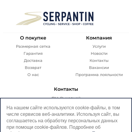
О покупке
Компания
Размерная сетка
Услуги
Гарантия
Новости
Доставка
Контакты
Возврат
Вакансии
О нас
Программа лояльности
Контакты
ПН: Выходной
ВТ-ПТ: с 07:00 до 20:00
На нашем сайте используются cookie-файлы, в том
числе сервисов веб-аналитики. Используя сайт, вы
СБ-ВС: с 08:00 до 18:00
соглашаетесь на обработку персональных данных
Москва, Крылатская, 10
при помощи cookie-файлов. Подробнее об