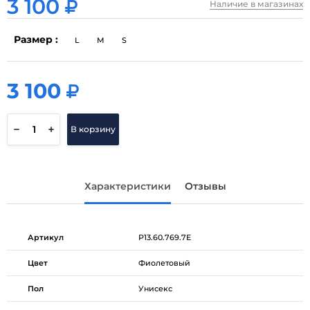
3 100
Наличие в магазинах
Размер :
L
M
S
3 100
3 100
В корзину
Характеристики
Отзывы
Артикул
P13.60.769.7E
Цвет
Фиолетовый
Пол
Унисекс