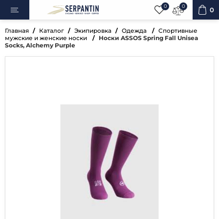
0
0
0
Главная
Каталог
Экипировка
Одежда
Спортивные
мужские и женские носки
Носки ASSOS Spring Fall Unisea
Socks, Alchemy Purple
ипеды
овка
уары
ненты
ренажёры
вная косметика