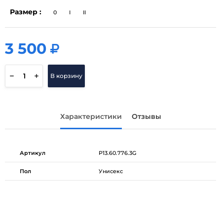
Размер :
0
I
II
3 500
3 500
В корзину
Характеристики
Отзывы
Артикул
P13.60.776.3G
Пол
Унисекс