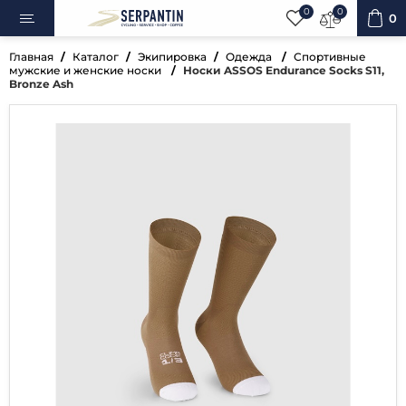
0
0
0
Главная
Каталог
Экипировка
Одежда
Спортивные
мужские и женские носки
Носки ASSOS Endurance Socks S11,
Bronze Ash
ипеды
овка
уары
ненты
ренажёры
вная косметика