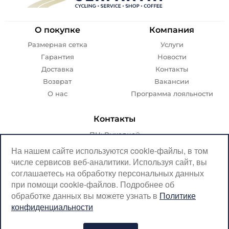
О покупке
Компания
Размерная сетка
Услуги
Гарантия
Новости
Доставка
Контакты
Возврат
Вакансии
О нас
Программа лояльности
Контакты
ПН: Выходной
ВТ-ПТ: с 07:00 до 20:00
На нашем сайте используются cookie-файлы, в том
числе сервисов веб-аналитики. Используя сайт, вы
СБ-ВС: с 08:00 до 18:00
соглашаетесь на обработку персональных данных
Москва, Крылатская, 10
при помощи cookie-файлов. Подробнее об
обработке данных вы можете узнать в
Политике
SerpantinCyclingShop@gmail.com
конфиденциальности
+7 (926) 899-38-31