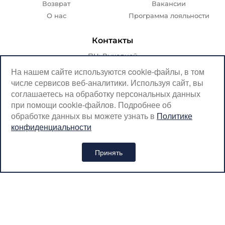
Возврат
Вакансии
О нас
Программа лояльности
Контакты
ПН: Выходной
ВТ-ПТ: с 07:00 до 20:00
На нашем сайте используются cookie-файлы, в том
числе сервисов веб-аналитики. Используя сайт, вы
СБ-ВС: с 08:00 до 18:00
соглашаетесь на обработку персональных данных
Москва, Крылатская, 10
при помощи cookie-файлов. Подробнее об
обработке данных вы можете узнать в
Политике
SerpantinCyclingShop@gmail.com
конфиденциальности
+7 (926) 899-38-31
Принять
Интернет-магазин «SERPANTIN» © 2026