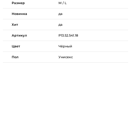
Размер
M / L
Новинка
да
Хит
да
Артикул
P13.52.541.18
Цвет
Чёрный
Пол
Унисекс