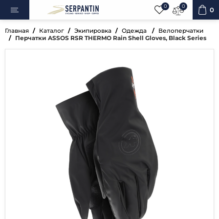
0
0
0
Главная
Каталог
Экипировка
Одежда
Велоперчатки
Перчатки ASSOS RSR THERMO Rain Shell Gloves, Black Series
ипеды
овка
уары
ненты
ренажёры
вная косметика