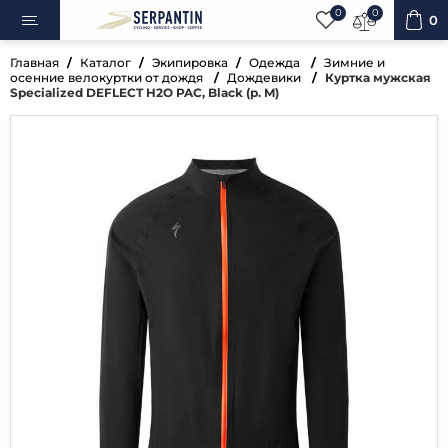
0
0
0
Главная
Каталог
Экипировка
Одежда
Зимние и
осенние велокуртки от дождя
Дождевики
Куртка мужская
Specialized DEFLECT H2O PAC, Black (р. M)
ипеды
овка
уары
ненты
ренажёры
вная косметика