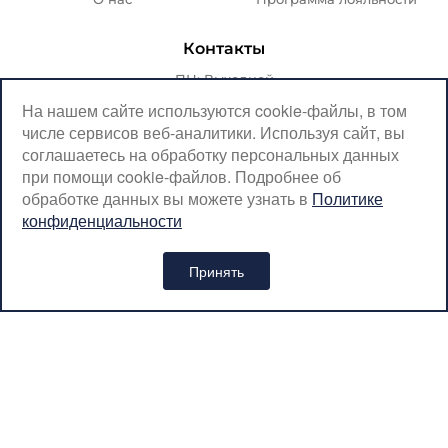
Контакты
ПН: Выходной
ВТ-ПТ: с 07:00 до 20:00
На нашем сайте используются cookie-файлы, в том
числе сервисов веб-аналитики. Используя сайт, вы
СБ-ВС: с 08:00 до 18:00
соглашаетесь на обработку персональных данных
Москва, Крылатская, 10
при помощи cookie-файлов. Подробнее об
обработке данных вы можете узнать в
Политике
SerpantinCyclingShop@gmail.com
конфиденциальности
+7 (926) 899-38-31
Принять
Интернет-магазин «SERPANTIN» © 2026
Политика обработки персональных данных