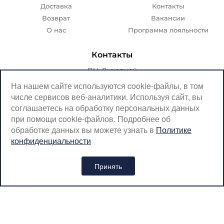
Доставка
Контакты
Возврат
Вакансии
О нас
Программа лояльности
Контакты
ПН: Выходной
ВТ-ПТ: с 07:00 до 20:00
На нашем сайте используются cookie-файлы, в том
числе сервисов веб-аналитики. Используя сайт, вы
СБ-ВС: с 08:00 до 18:00
соглашаетесь на обработку персональных данных
Москва, Крылатская, 10
при помощи cookie-файлов. Подробнее об
обработке данных вы можете узнать в
Политике
SerpantinCyclingShop@gmail.com
конфиденциальности
+7 (926) 899-38-31
Принять
Интернет-магазин «SERPANTIN» © 2026