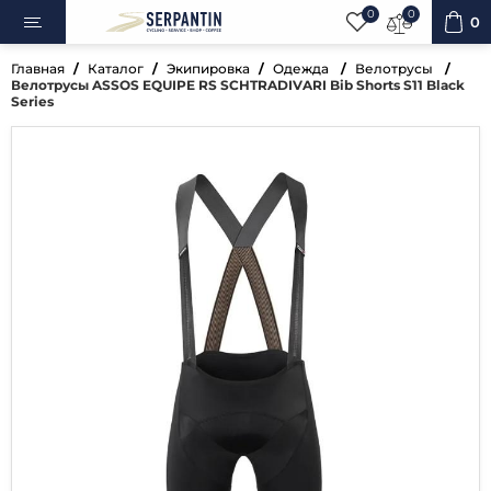
0
0
0
Главная
Каталог
Экипировка
Одежда
Велотрусы
Велотрусы ASSOS EQUIPE RS SCHTRADIVARI Bib Shorts S11 Black
Series
ипеды
овка
уары
ненты
ренажёры
вная косметика