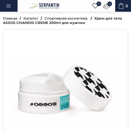
0
0
0
Главная
Каталог
Спортивная косметика
Крем для тела
ASSOS CHAMOIS CREME 200ml для мужчин
ипеды
овка
уары
ненты
ренажёры
вная косметика