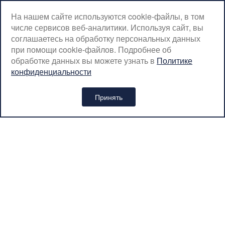
ПН: Выходной
ВТ-ПТ: с 07:00 до 20:00
На нашем сайте используются cookie-файлы, в том
числе сервисов веб-аналитики. Используя сайт, вы
СБ-ВС: с 08:00 до 18:00
соглашаетесь на обработку персональных данных
Москва, Крылатская, 10
при помощи cookie-файлов. Подробнее об
обработке данных вы можете узнать в
Политике
SerpantinCyclingShop@gmail.com
конфиденциальности
+7 (926) 899-38-31
Принять
Интернет-магазин «SERPANTIN» © 2026
Политика обработки персональных данных
Вся представленная на сайте информация носит
информационный характер и ни при каких условиях не является
публичной офертой