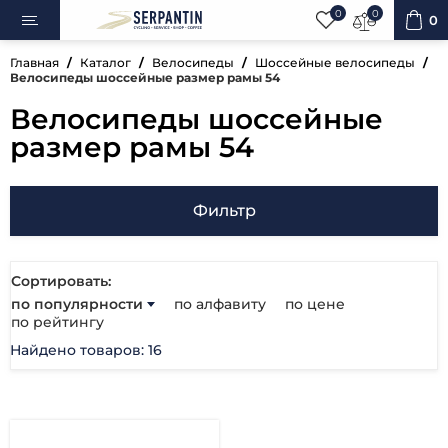
0
0
0
Главная
Каталог
Велосипеды
Шоссейные велосипеды
Велосипеды шоссейные размер рамы 54
Велосипеды шоссейные
ипеды
размер рамы 54
овка
Фильтр
уары
Сортировать:
по популярности
по алфавиту
по цене
ненты
по рейтингу
Найдено товаров: 16
ренажёры
вная косметика