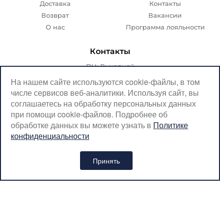
Доставка
Контакты
Возврат
Вакансии
О нас
Программа лояльности
Контакты
ПН: Выходной
ВТ-ПТ: с 07:00 до 20:00
На нашем сайте используются cookie-файлы, в том
числе сервисов веб-аналитики. Используя сайт, вы
СБ-ВС: с 08:00 до 18:00
соглашаетесь на обработку персональных данных
Москва, Крылатская, 10
при помощи cookie-файлов. Подробнее об
обработке данных вы можете узнать в
Политике
SerpantinCyclingShop@gmail.com
конфиденциальности
+7 (926) 899-38-31
Принять
Интернет-магазин «SERPANTIN» © 2026