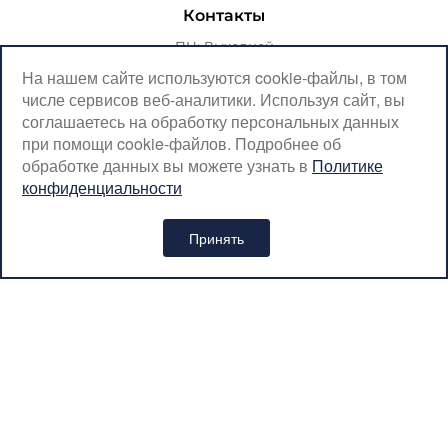
Контакты
ПН: Выходной
ВТ-ПТ: с 07:00 до 20:00
На нашем сайте используются cookie-файлы, в том
числе сервисов веб-аналитики. Используя сайт, вы
СБ-ВС: с 08:00 до 18:00
соглашаетесь на обработку персональных данных
Москва, Крылатская, 10
при помощи cookie-файлов. Подробнее об
обработке данных вы можете узнать в
Политике
SerpantinCyclingShop@gmail.com
конфиденциальности
+7 (926) 899-38-31
Принять
Интернет-магазин «SERPANTIN» © 2026
Политика обработки персональных данных