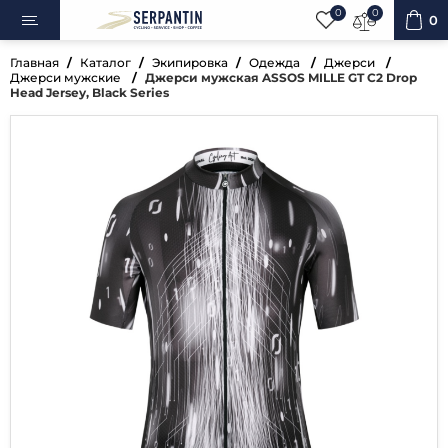
0
0
0
Главная
Каталог
Экипировка
Одежда
Джерси
Джерси мужские
Джерси мужская ASSOS MILLE GT C2 Drop
Head Jersey, Black Series
ипеды
овка
уары
ненты
ренажёры
вная косметика