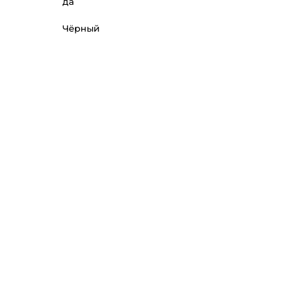
да
Чёрный