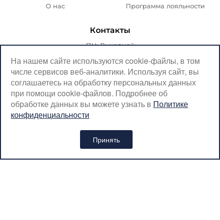
О нас
Программа лояльности
Контакты
ПН: Выходной
ВТ-ПТ: с 07:00 до 20:00
На нашем сайте используются cookie-файлы, в том
числе сервисов веб-аналитики. Используя сайт, вы
СБ-ВС: с 08:00 до 18:00
соглашаетесь на обработку персональных данных
Москва, Крылатская, 10
при помощи cookie-файлов. Подробнее об
обработке данных вы можете узнать в
Политике
SerpantinCyclingShop@gmail.com
конфиденциальности
+7 (926) 899-38-31
Принять
Интернет-магазин «SERPANTIN» © 2026
Политика обработки персональных данных