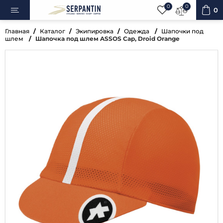
0
0
0
Главная
Каталог
Экипировка
Одежда
Шапочки под
шлем
Шапочка под шлем ASSOS Cap, Droid Orange
ипеды
овка
уары
ненты
ренажёры
вная косметика