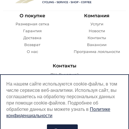
О покупке
Компания
Размерная сетка
Услуги
Гарантия
Новости
Доставка
Контакты
Возврат
Вакансии
О нас
Программа лояльности
Контакты
ПН: Выходной
ВТ-ПТ: с 07:00 до 20:00
На нашем сайте используются cookie-файлы, в том
числе сервисов веб-аналитики. Используя сайт, вы
СБ-ВС: с 08:00 до 18:00
соглашаетесь на обработку персональных данных
Москва, Крылатская, 10
при помощи cookie-файлов. Подробнее об
обработке данных вы можете узнать в
Политике
SerpantinCyclingShop@gmail.com
конфиденциальности
+7 (926) 899-38-31