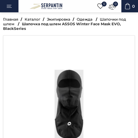
0
0
0
Главная
Каталог
Экипировка
Одежда
Шапочки под
шлем
Шапочка под шлем ASSOS Winter Face Mask EVO,
BlackSeries
ипеды
овка
уары
ненты
ренажёры
вная косметика