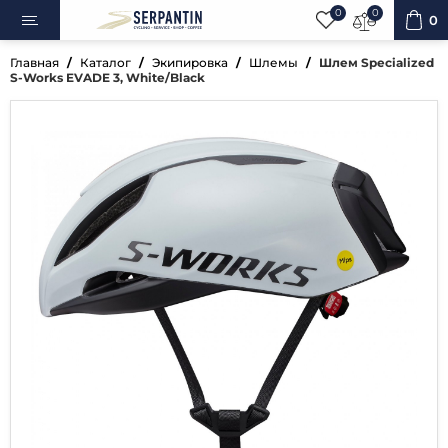
0
0
0
Главная
Каталог
Экипировка
Шлемы
Шлем Specialized
S-Works EVADE 3, White/Black
ипеды
овка
уары
ненты
ренажёры
вная косметика