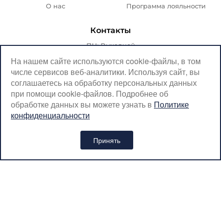
О нас
Программа лояльности
Контакты
ПН: Выходной
ВТ-ПТ: с 07:00 до 20:00
На нашем сайте используются cookie-файлы, в том
числе сервисов веб-аналитики. Используя сайт, вы
СБ-ВС: с 08:00 до 18:00
соглашаетесь на обработку персональных данных
Москва, Крылатская, 10
при помощи cookie-файлов. Подробнее об
обработке данных вы можете узнать в
Политике
SerpantinCyclingShop@gmail.com
конфиденциальности
+7 (926) 899-38-31
Принять
Интернет-магазин «SERPANTIN» © 2026
Политика обработки персональных данных